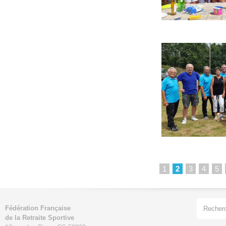
1
2
3
4
5
Fédération Française
de la Retraite Sportive