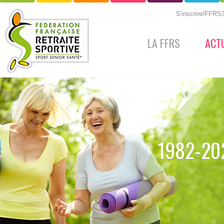
S'inscrire/FFR
LA FFRS
ACT
1982-202