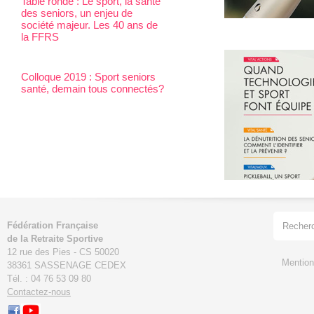
Table ronde : Le sport, la santé
des seniors, un enjeu de
société majeur. Les 40 ans de
la FFRS
Colloque 2019 : Sport seniors
santé, demain tous connectés?
Fédération Française
de la Retraite Sportive
12 rue des Pies - CS 50020
Mention
38361 SASSENAGE CEDEX
Tél. : 04 76 53 09 80
Contactez-nous