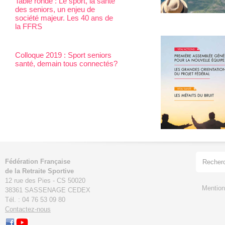
Table ronde : Le sport, la santé
des seniors, un enjeu de
société majeur. Les 40 ans de
la FFRS
Colloque 2019 : Sport seniors
santé, demain tous connectés?
Fédération Française
de la Retraite Sportive
12 rue des Pies - CS 50020
Mention
38361 SASSENAGE CEDEX
Tél. : 04 76 53 09 80
Contactez-nous