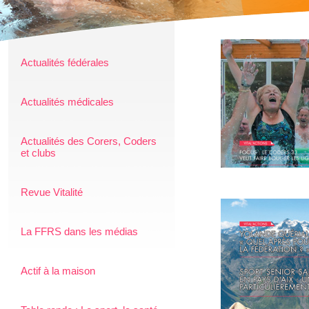
Actualités fédérales
Actualités médicales
Actualités des Corers, Coders
et clubs
Revue Vitalité
La FFRS dans les médias
Actif à la maison