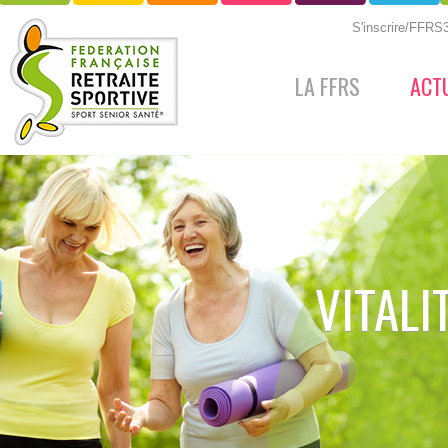
S'inscrire/FFR
LA FFRS
ACT
VITALI