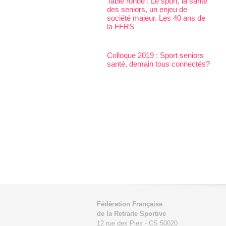
Table ronde : Le sport, la santé
des seniors, un enjeu de
société majeur. Les 40 ans de
la FFRS
Colloque 2019 : Sport seniors
santé, demain tous connectés?
Fédération Française
de la Retraite Sportive
12 rue des Pies - CS 50020