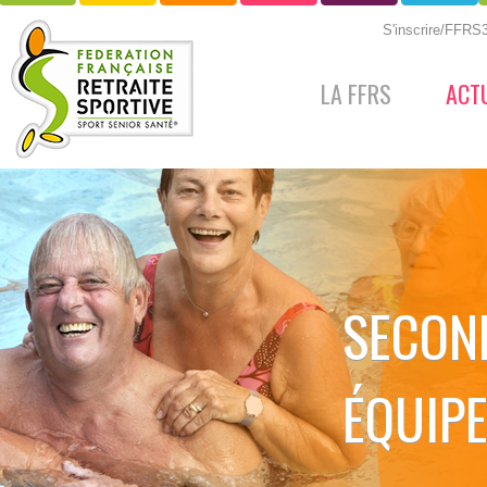
S'inscrire/FFR
LA FFRS
ACT
SECON
ÉQUIP