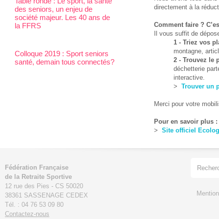
Table ronde : Le sport, la santé
directement à la réduc
des seniors, un enjeu de
société majeur. Les 40 ans de
Comment faire ? C’es
la FFRS
Il vous suffit de dépos
1 - Triez vos p
montagne, articl
Colloque 2019 : Sport seniors
2 - Trouvez le 
santé, demain tous connectés?
déchetterie part
interactive.
>
Trouver un p
Merci pour votre mobili
Pour en savoir plus :
>
Site officiel Ecol
Fédération Française
de la Retraite Sportive
12 rue des Pies - CS 50020
Mention
38361 SASSENAGE CEDEX
Tél. : 04 76 53 09 80
Contactez-nous