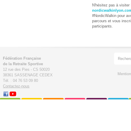
N'hésitez pas à visiter 
nordicwalkinlyon.co
#NordicWalkin pour avoi
parcours et vous insc
participants.
Fédération Française
de la Retraite Sportive
12 rue des Pies - CS 50020
Mention
38361 SASSENAGE CEDEX
Tél. : 04 76 53 09 80
Contactez-nous