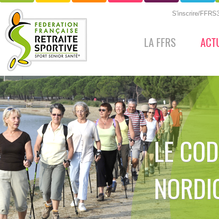
S'inscrire/FFR
LA FFRS
ACT
LE COD
NORDI