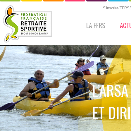
S'inscrire/FFR
LA FFRS
ACT
L’ARSA
ET DIR