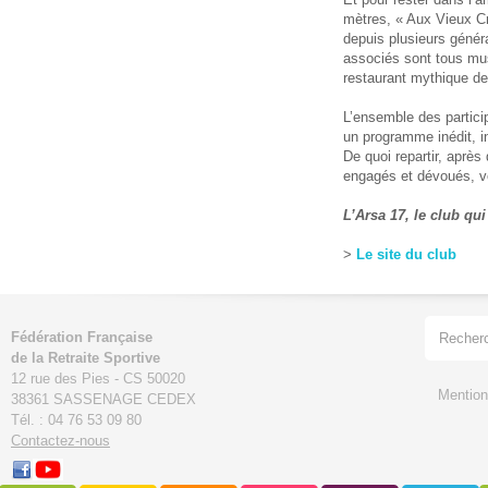
mètres, « Aux Vieux Cr
depuis plusieurs génér
associés sont tous mus
restaurant mythique de
L’ensemble des partici
un programme inédit, i
De quoi repartir, aprè
engagés et dévoués, ve
L’Arsa 17, le club qu
>
Le site du club
Fédération Française
de la Retraite Sportive
12 rue des Pies - CS 50020
Mention
38361 SASSENAGE CEDEX
Tél. : 04 76 53 09 80
Contactez-nous