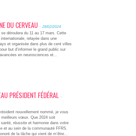
NE DU CERVEAU
-
28/02/2024
4 se déroulera du 11 au 17 mars. Cette
 internationale, relayée dans une
ays et organisée dans plus de cent villes
pour but d’informer le grand public sur
 avancées en neurosciences et...
AU PRÉSIDENT FÉDÉRAL
-
Président nouvellement nommé, je vous
 meilleurs vœux. Que 2024 soit
santé, réussite et harmonie dans votre
lle et au sein de la communauté FFRS.
onoré de la tâche qui vient de m’être...