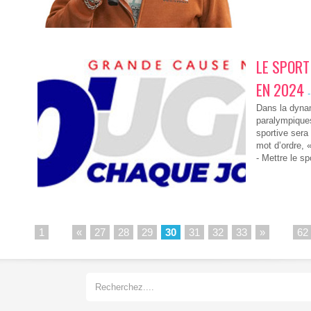
LE SPORT
EN 2024
-
Dans la dyna
paralympiques
sportive sera
mot d’ordre, «
- Mettre le sp
1
...
«
27
28
29
30
31
32
33
»
...
62