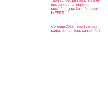
Table ronde : Le sport, la santé
des seniors, un enjeu de
société majeur. Les 40 ans de
la FFRS
Colloque 2019 : Sport seniors
santé, demain tous connectés?