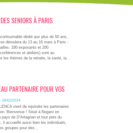
 DES SENIORS À PARIS
-
contournable dédié aux plus de 50 ans,
4 se déroulera du 13 au 16 mars à Paris -
ailles. 180 exposants et 200
onférences et ateliers) sont au
les thèmes de la retraite, la santé, la...
EAU PARTENAIRE POUR VOS
-
28/02/2024
OLENCA vient de rejoindre les partenaires
ion. Bienvenue ! Situé à Nogaro en
 pays de D’Artagnan et tout près du
t, il accueille aussi bien les individuels,
les groupes pour des...