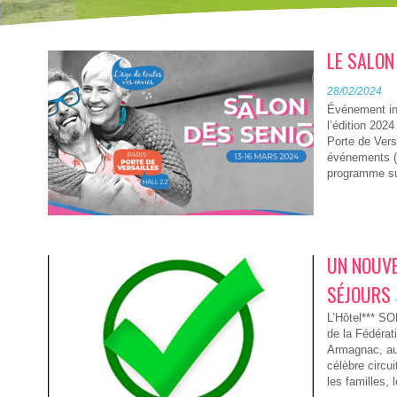
LE SALON
28/02/2024
Événement in
l’édition 202
Porte de Vers
événements (c
programme sur 
UN NOUV
SÉJOURS
​L’Hôtel*** S
de la Fédérat
Armagnac, au
célèbre circui
les familles, 