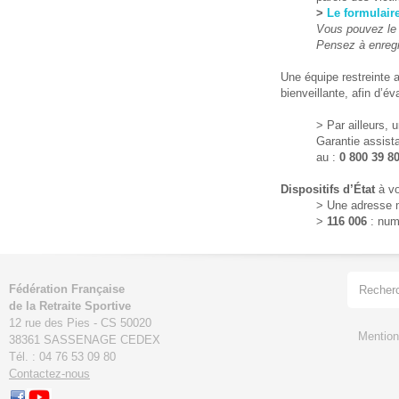
>
Le formulai
Vous pouvez le t
Pensez à enregis
Une équipe restreinte
bienveillante, afin d’éva
> Par ailleurs, 
Garantie assist
au :
0
800
39
8
Dispositifs d’État
à vo
> Une adresse 
>
116 006
: numé
Fédération Française
de la Retraite Sportive
12 rue des Pies - CS 50020
Mention
38361 SASSENAGE CEDEX
Tél. : 04 76 53 09 80
Contactez-nous