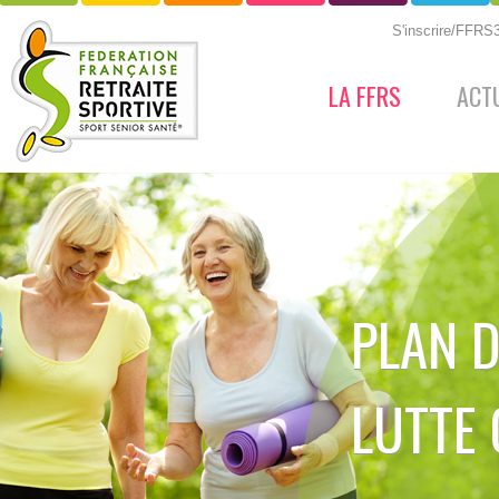
S'inscrire/FFR
LA FFRS
ACT
PLAN D
LUTTE 