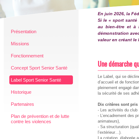
En juin 2026, la Fé
Si le « sport santé
au bien-être et à 
Présentation
démonstration avec 
valeur en créant l
Missions
Fonctionnement
Une démarche qua
Concept Sport Senior Santé
Le Label, qui se déclin
Label Sport Senior Santé
d’accueil et de fonctio
pleinement engagé dan
Historique
la sécurité de ses adh
Partenaires
Dix critères sont pri
- Les activités du club 
- L’encadrement des pr
Plan de prévention et de lutte
contre les violences
animateurs),
- Sa structuration (qua
l’extérieur…).
La cotation, élaborée a