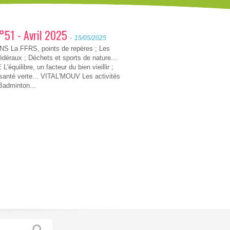
n°51 - Avril 2025
-
15/05/2025
S La FFRS, points de repères ; Les
fédéraux ; Déchets et sports de nature...
équilibre, un facteur du bien vieillir ;
santé verte... VITAL'MOUV Les activités
Badminton...